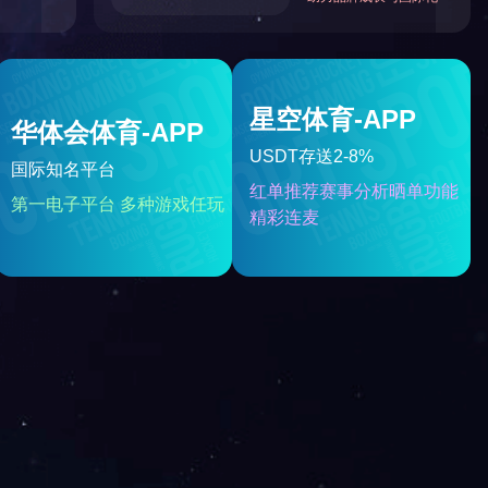
搭建成就梦想平台、构筑一流服务团队，加强交流合作，共筑
米兰体育线上平台-米兰体育（中国） 董事长