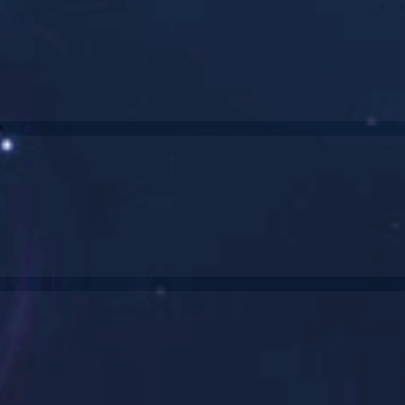
城市服务大数据平台补充建设（智慧交通
）公开招标公告