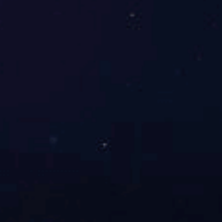
1
4
4
辅料
网线
100
100
1
8
驶舱
数据采集相机
1
1
1
1