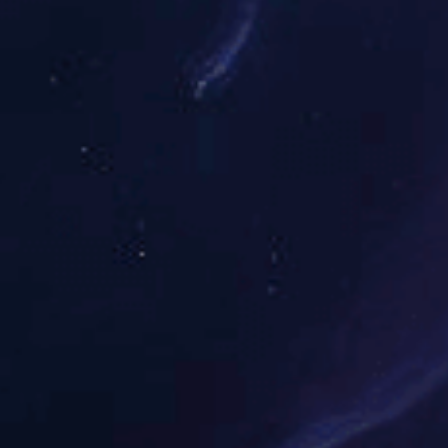
项目联系人
高雅彬
项目联系电话
010-635097
采购单位
北京联合大
采购单位地址
北京市朝阳区
采购单位联系方式
64900097
代理机构名称
北京华采招
代理机构地址
北京市丰台区
代理机构联系方式
010-635097
附件：
附件1
0937城市服
北京华采招标代理有限公司受北京联合大学委托，根据
的供应商前来投标。
项目名称：
北京联合大学城市服务大数据平台补充建设