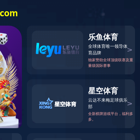
||
010-63392899 / 010-63509799
政策法规
米兰体育线上平台-米
兰体育（中国）