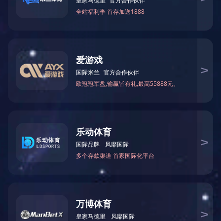
体育大学海南国际学院、琼台师范学院等四家高
家政企医疗单位的招标代理机构库，实现多领域