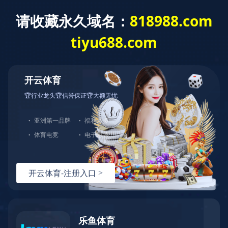
欢迎您来到华采招标集团
网站首页
华采概况
华采动